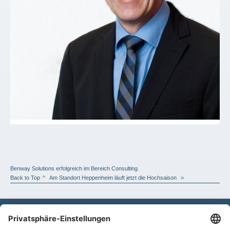
Benway Solutions erfolgreich im Bereich Consulting
Back to Top
Am Standort Heppenheim läuft jetzt die Hochsaison
Kontakt
Benway Solutions GmbH